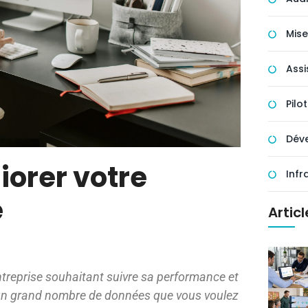
Mise
Assi
Pilo
Déve
iorer votre
Infr
e
Artic
ntreprise souhaitant suivre sa performance et
te un grand nombre de données que vous voulez