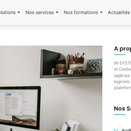
lutions
Nos services
Nos formations
Actualités
A pro
IN SYSTE
et Cent
1998 qui
logiciels
platefor
Nos S
Audi