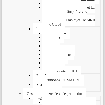
Sage 100 Paie & RH
Sage Dématérialisation RH et La
Place Digitale : Simplifiez vos
Processus RH
Sage Espace Employés : le SIRH
100% Cloud
Lucca
Notes de frais
Absences
Office
Projets
Feuilles de temps
Bulletins de paie
Performance
Formation
Socle RH
Suite Essentiel SIRH
Primobox
Primobox DEMAT RH
Silae
MySilae
Gestion commerciale et de production
Sage
Sage 100 Gestion Commerciale