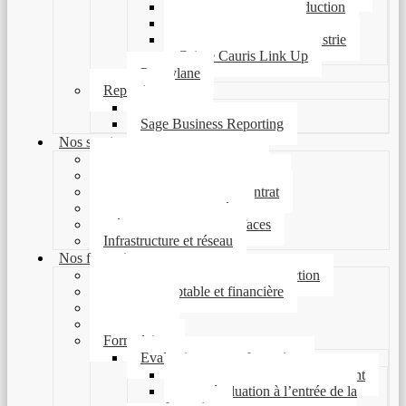
Sage 100 Gestion Production
Sage 100 Entreprise
Sage 100 Entreprise Industrie
Caisse Cauris Link Up
Pennylane
Reporting
MyReport
Sage Business Reporting
Nos services
Audit et conduite de projet
Mise en place de nos solutions
Assistance et reprise de contrat
Pilotage de vos données
Développements et interfaces
Infrastructure et réseau
Nos formations
Gestion commerciale et de production
Gestion comptable et financière
Paie et RH
Reporting
Formulaires
Evaluations avant formation
Questionnaire de positionnement
Auto-évaluation à l’entrée de la