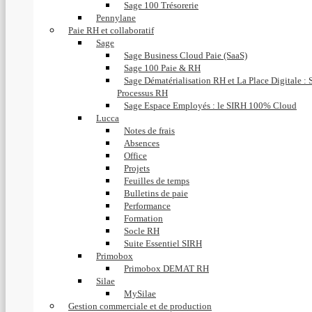
Sage 100 Trésorerie
Pennylane
Paie RH et collaboratif
Sage
Sage Business Cloud Paie (SaaS)
Sage 100 Paie & RH
Sage Dématérialisation RH et La Place Digitale : 
Processus RH
Sage Espace Employés : le SIRH 100% Cloud
Lucca
Notes de frais
Absences
Office
Projets
Feuilles de temps
Bulletins de paie
Performance
Formation
Socle RH
Suite Essentiel SIRH
Primobox
Primobox DEMAT RH
Silae
MySilae
Gestion commerciale et de production