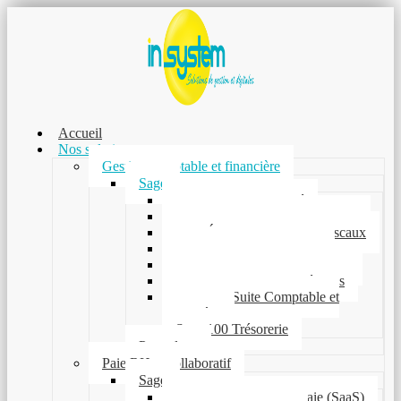
Accueil
Nos solutions
Gestion comptable et financière
Sage
Sage 100 Comptabilité
Sage Automatisation Comptable
Sage États Comptables et Fiscaux
Sage 100 Immobilisations
Sage 100 Moyens de paiement
Sage Recouvrement Créances
Sage 100 Suite Comptable et
Financière
Sage 100 Trésorerie
Pennylane
Paie RH et collaboratif
Sage
Sage Business Cloud Paie (SaaS)