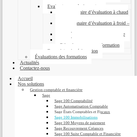
formation
Evaluations après formation
Questionnaire d’évaluation à chaud
– Stagiaire
Questionnaire d’évaluation à froid –
Stagiaire
Enquête de satisfaction Entreprise
Enquête de satisfaction OPCO
Bilan formateur post-formation
Formulaire de réclamation
Évaluations des formations
Actualités
Contactez-nous
Accueil
Nos solutions
Gestion comptable et financière
Sage
Sage 100 Comptabilité
Sage Automatisation Comptable
Sage États Comptables et Fiscaux
Sage 100 Immobilisations
Sage 100 Moyens de paiement
Sage Recouvrement Créances
Sage 100 Suite Comptable et Financière