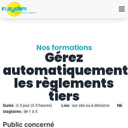
Nos formations
Gérez
automatiquement
les règlements
tiers
Durée
: 0.5 jour (3.5 heures)
Lieu
: sur site ou à distance
Nb
stagiaires
: de 1 à 5
Public concerné