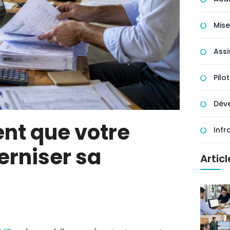
Mise
Assi
Pilo
Déve
ent que votre
Infr
erniser sa
Artic