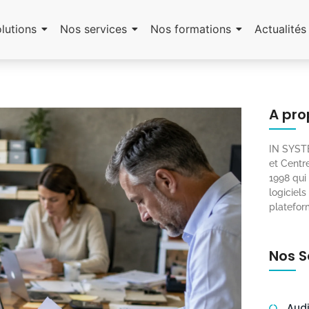
lutions
Nos services
Nos formations
Actualités
A pro
IN SYSTE
et Cent
1998 qui
logiciels
platefor
Nos S
Audi